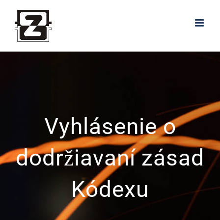
Skip
to
content
Vyhlásenie o
dodržiavaní zásad
Kódexu