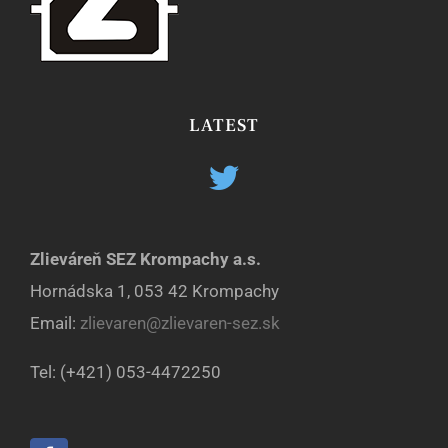
LATEST
Zlieváreň SEZ Krompachy a.s.
Hornádska 1, 053 42 Krompachy
Email:
zlievaren@zlievaren-sez.sk
Tel: (+421) 053-4472250