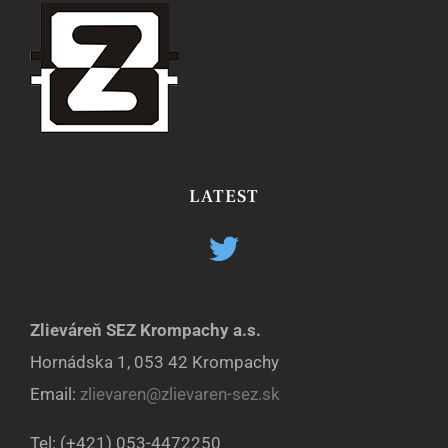
LATEST
Zlieváreň SEZ Krompachy a.s.
Hornádska 1, 053 42 Krompachy
Email:
zlievaren@zlievaren-sez.sk
Tel: (+421) 053-4472250